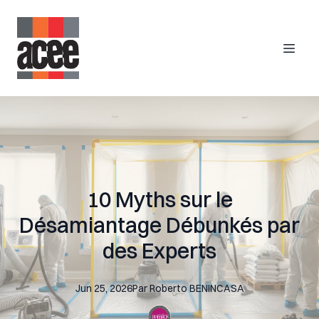
10 Myths sur le
Désamiantage Débunkés par
des Experts
Jun 25, 2026
Par
Roberto
BENINCASA