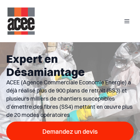
Expert en
Désamiantage
ACEE (Agence Commerciale Economie Energie) a
déjà réalisé plus de 900 plans de retrait (SS3) et
plusieurs milliers de chantiers susceptibles
d’émettre des fibres (SS4) mettant en œuvre plus
de 20 modes opératoires
Demandez un devis