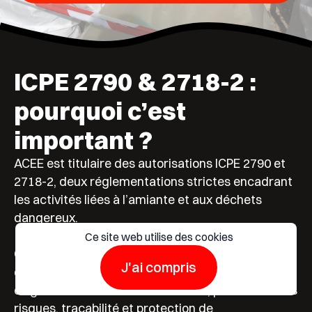
ICPE 2790 & 2718-2 :
pourquoi c’est
important ?
ACEE est titulaire des autorisations ICPE 2790 et
2718-2, deux réglementations strictes encadrant
les activités liées à l’amiante et aux déchets
dangereux.
Ce site web utilise des cookies
Ces autorisations garantissent que notre
J'ai compris
entreprise respecte les normes les plus
exigeantes en matière de sécurité, prévention des
risques, traçabilité et protection de