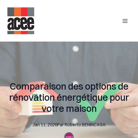
Comparaison des options de
rénovation énergétique pour
votre maison
Jan 11, 2026
Par
Roberto
BENINCASA