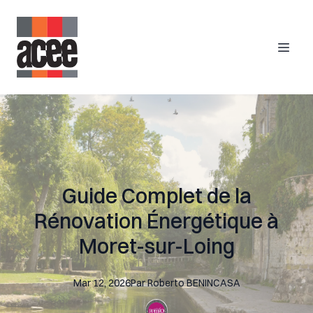
Guide Complet de la
Rénovation Énergétique à
Moret-sur-Loing
Mar 12, 2026
Par
Roberto
BENINCASA