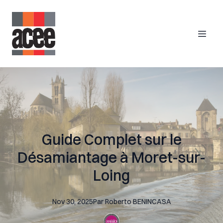
Guide Complet sur le
Désamiantage à Moret-sur-
Loing
Nov 30, 2025
Par
Roberto
BENINCASA