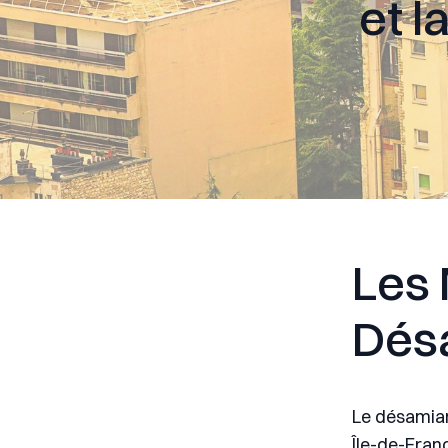
et l
Les 
Dés
Le désamian
Île-de-Franc