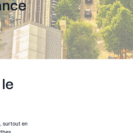
rance
 le
 surtout en
ythes