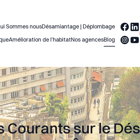
ui Sommes nous
Désamiantage | Déplombage
ique
Amélioration de l'habitat
Nos agences
Blog
 Courants sur le D