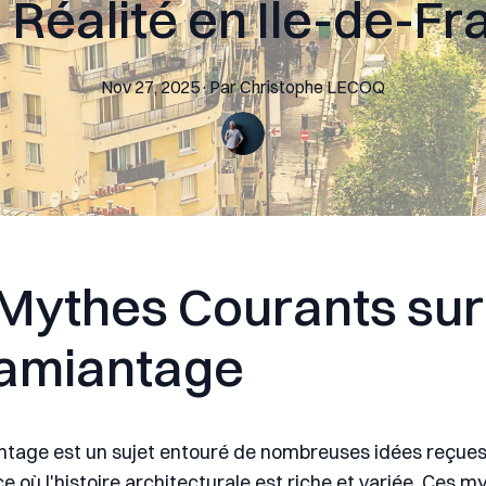
a Réalité en Île-de-F
Nov 27, 2025
·
Par
Christophe
LECOQ
Mythes Courants sur
amiantage
tage est un sujet entouré de nombreuses idées reçues,
e où l'histoire architecturale est riche et variée. Ces m