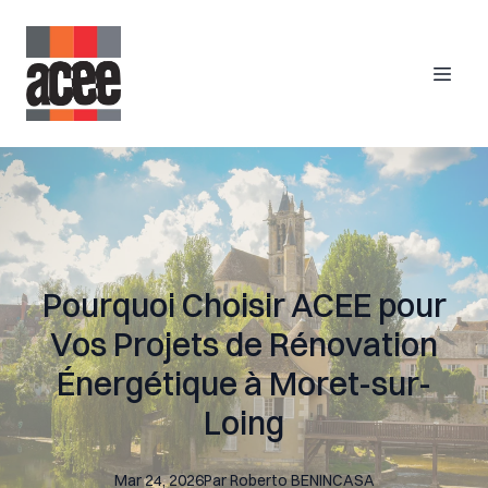
Pourquoi Choisir ACEE pour
Vos Projets de Rénovation
Énergétique à Moret-sur-
Loing
Mar 24, 2026
Par
Roberto
BENINCASA