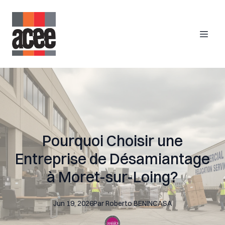
Pourquoi Choisir une
Entreprise de Désamiantage
à Moret-sur-Loing?
Jun 19, 2026
Par
Roberto
BENINCASA