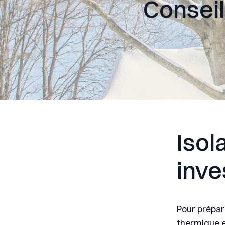
Conseil
Isol
inve
Pour prépare
thermique e