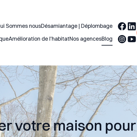
ui Sommes nous
Désamiantage | Déplombage
ique
Amélioration de l'habitat
Nos agences
Blog
r votre maison pour l