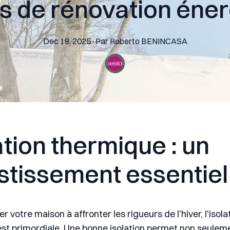
s de rénovation éne
Dec 18, 2025
·
Par
Roberto
BENINCASA
ation thermique : un
stissement essentiel
r votre maison à affronter les rigueurs de l'hiver, l'isola
st primordiale. Une bonne isolation permet non seulem