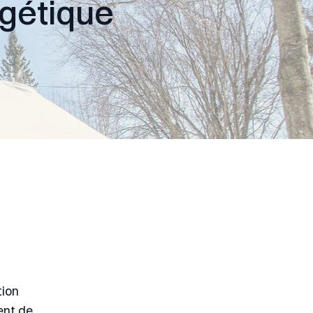
rgétique
tion
ent de