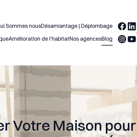
ui Sommes nous
Désamiantage | Déplombage
ique
Amélioration de l'habitat
Nos agences
Blog
r Votre Maison pour l