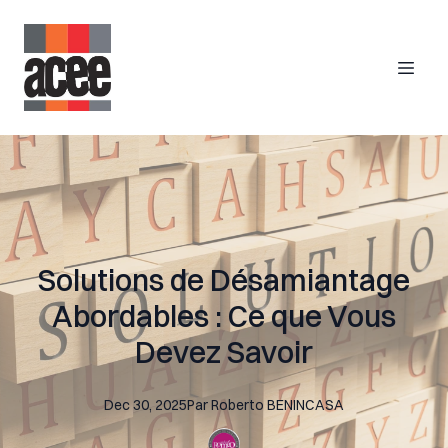
Solutions de Désamiantage
Abordables : Ce que Vous
Devez Savoir
Dec 30, 2025
Par
Roberto
BENINCASA